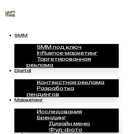
SMM
SMM под ключ
Influence-маркетинг
Таргетированная
реклама
Digital
Контекстная реклама
Разработка
лендингов
Маркетинг
Исследования
Брендинг
Дизайн меню
Фуд-фото