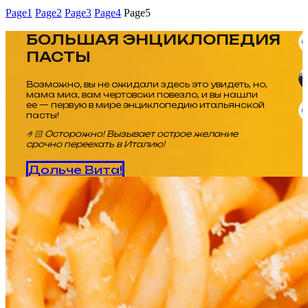
Page
1
Page
2
Page
3
Page
4
Page
5
БОЛЬШАЯ ЭНЦИКЛОПЕДИЯ
ПАСТЫ
Возможно, вы не ожидали здесь это увидеть, но,
мама миа, вам чертовски повезло, и вы нашли
ее — первую в мире энциклопедию итальянской
пасты!
🤌🏻 Осторожно! Вызывает острое желание
срочно переехать в Италию!
Дольче Вита!