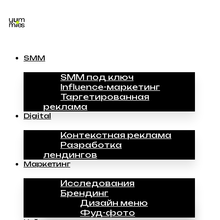
SMM
SMM под ключ
Influence-маркетинг
Таргетированная
реклама
Digital
Контекстная реклама
Разработка
лендингов
Маркетинг
Исследования
Брендинг
Дизайн меню
Фуд-фото