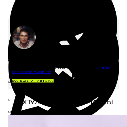
КОНСТАНТИН БУРЦЕВ
VK
Гастро интернет-маркетолог, евангелист
digital-
агентства Yummies
БОЛЬШЕ ОТ АВТОРА
Facebook
ПОПУЛЯРНЫЕ МАТЕРИАЛЫ
X
Telegram