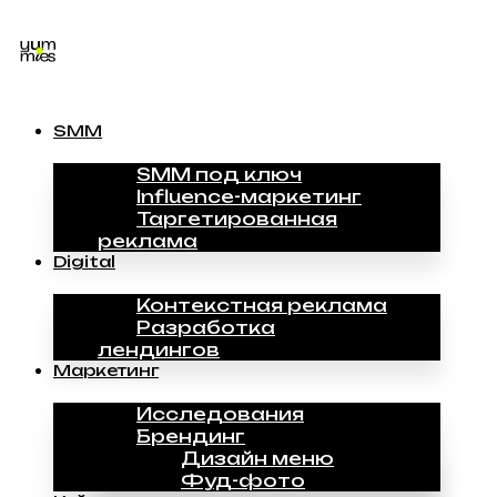
SMM
SMM под ключ
Influence-маркетинг
Таргетированная
реклама
Digital
Контекстная реклама
Разработка
лендингов
Маркетинг
Исследования
Брендинг
Дизайн меню
Фуд-фото