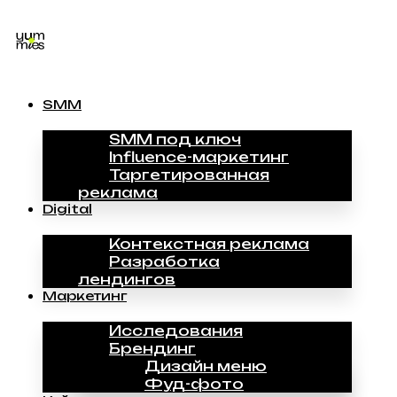
SMM
SMM под ключ
Influence-маркетинг
Таргетированная
реклама
Digital
Контекстная реклама
Разработка
лендингов
Маркетинг
Исследования
Брендинг
Дизайн меню
Фуд-фото